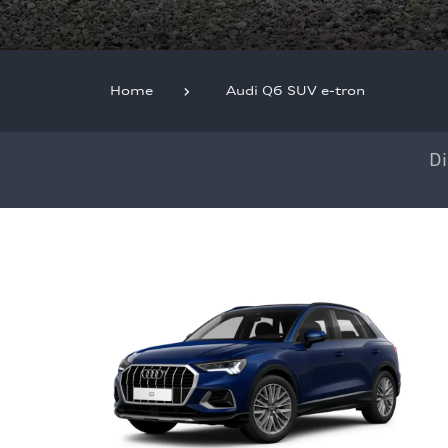
Home
Audi Q6 SUV e-tron
D