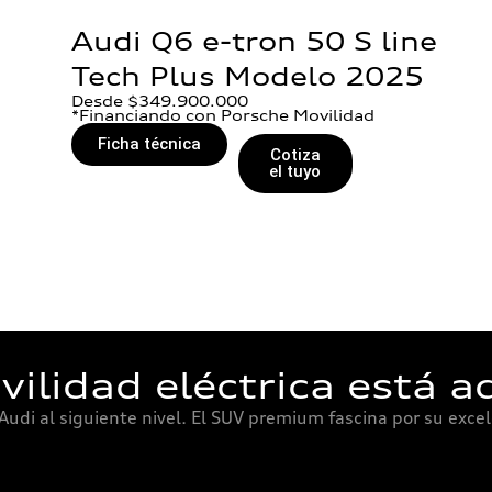
Audi Q6 e-tron 50 S line
Tech Plus Modelo 2025
Desde $349.900.000
*Financiando con Porsche Movilidad
Ficha técnica
Cotiza
el tuyo
vilidad eléctrica está a
 Audi al siguiente nivel. El SUV premium fascina por su exce