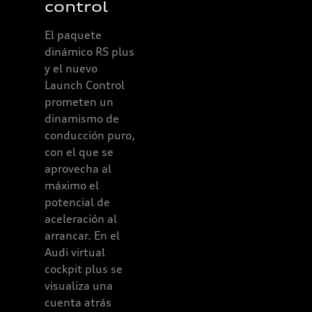
La deportividad
control
visible se
demuestra en la
El paquete
zaga mediante
dinámico RS plus
el paragolpes
y el nuevo
trasero
Launch Control
específico RS con
prometen un
inserto de
dinamismo de
difusor exclusivo
conducción puro,
RS 3, acentuado
con el que se
en negro
aprovecha al
brillante.
máximo el
Opcionalmente
potencial de
disponible: el
aceleración al
sistema de
arrancar. En el
escape deportivo
Audi virtual
RS con
cockpit plus se
embellecedor de
visualiza una
salida de escape
cuenta atrás