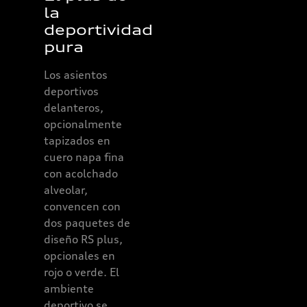
la
deportivo
deportividad
Con el volante
pura
deportivo de
cuero de 3 radios
Los asientos
y base plana con
deportivos
multifunción
delanteros,
plus, de serie,
opcionalmente
tendrá el
tapizados en
vehículo
cuero napa fina
firmemente bajo
con acolchado
control. Los
alveolar,
interruptores
convencen con
basculantes RS
dos paquetes de
integrados y el
diseño RS plus,
botón RS forman
opcionales en
un centro de
rojo o verde. El
control para el
ambiente
rendimiento.
deportivo se