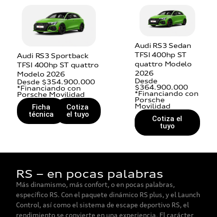
Audi RS3 Sedan
TFSI 400hp ST
Audi RS3 Sportback
quattro Modelo
TFSI 400hp ST quattro
2026
Modelo 2026
Desde
Desde $354.900.000
$364.900.000
*Financiando con
*Financiando con
Porsche Movilidad
Porsche
Movilidad
Ficha
Cotiza
técnica
el tuyo
Ficha
Cotiza el
técnica
tuyo
RS – en pocas palabras
Más dinamismo, más confort, o en pocas palabras,
específico RS. Con el paquete dinámico RS plus, y el Launch
Control, así como el sistema de escape deportivo RS, el
rendimiento se convierte en una experiencia. El carácter