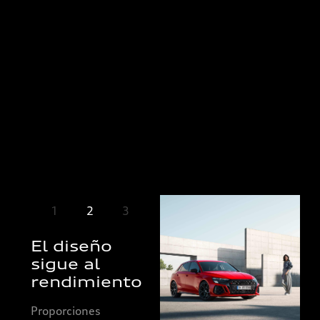
entradas de aire
laterales.
1
2
3
El diseño
Proporciones
sigue al
afinadas,
rendimiento
elementos
de diseño RS
Proporciones
y detalles