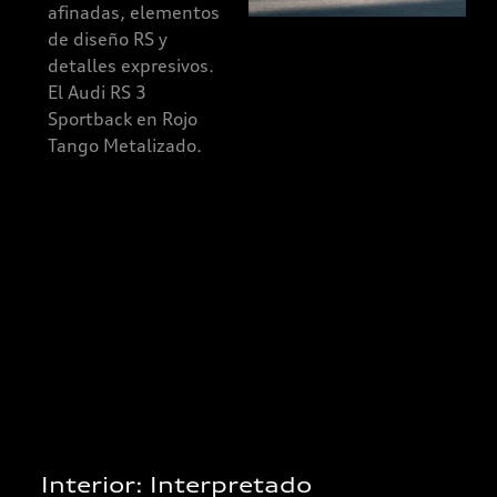
afinadas, elementos
expresivos.
de diseño RS y
El Audi RS 3
detalles expresivos.
Sportback en
El Audi RS 3
Rojo Tango
Sportback en Rojo
Metalizado.
Tango Metalizado.
En el Audi RS 3
Sportback todos los
mandos e indicadores
están dirigidos al
conductor. Un centro
de control del
rendimiento.
Interior: Interpretado