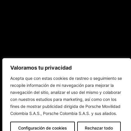
Modelos
Movilidad
Información
Servicio
COTIZADOR
Valoramos tu privacidad
Eléctrica
al
Cliente
Política de
Acepta que con estas cookies de rastreo o seguimiento se
Todos los
privacidad
Todos los
modelos
Política de
modelos
recopile información de mi navegación para mejorar la
Vehículos
Financiación
Datos
eléctricos
eléctricos
Servicio
Personales
Beneficios
Audi
Audi
navegación del sitio, analizar el uso del mismo y colaborar
Nuestro
Sostenibilidad
Modelos
sistema de
Carga
Audi Sport
con nuestros estudios para marketing, así como con los
denuncias
Términos y
Copyright
condiciones
fines de mostrar publicidad dirigida de Porsche Movilidad
Aviso de
privacidad
Colombia S.A.S., Porsche Colombia S.A.S. y sus aliados.
Configuración de cookies
Rechazar todo