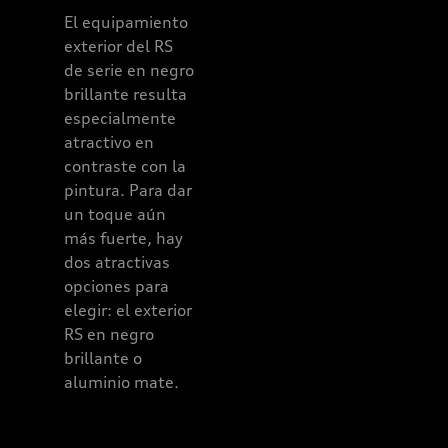
El equipamiento
El Audi RS 3
exterior del RS
Sportback
de serie en negro
muestra su
brillante resulta
carácter
especialmente
progresista por
atractivo en
todos lados. La
contraste con la
presencia está
pintura. Para dar
simbolizada por
un toque aún
la parte
más fuerte, hay
delantera del
dos atractivas
vehículo, con su
opciones para
amplia y plana
elegir: el exterior
parrilla Audi
RS en negro
Singleframe y
brillante o
parrilla RS tipo
aluminio mate.
panal,
flanqueada por
grandes