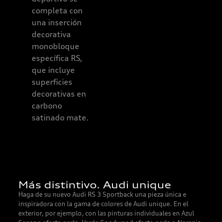
Opcionalmente
completa con
también
una inserción
disponible en
decorativa
Alcantara, con
monobloque
marca de las 12
específica RS,
en punto por un
que incluye
cargo adicional.
superficies
decorativas en
carbono
satinado mate.
Más distintivo. Audi unique
Haga de su nuevo Audi RS 3 Sportback una pieza única e
inspiradora con la gama de colores de Audi unique. En el
exterior, por ejemplo, con las pinturas individuales en Azul