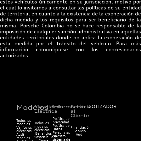
estos vehículos únicamente en su jurisdicción, motivo por
el cual lo invitamos a consultar las políticas de su entidad
de territorial en cuanto a la existencia de la exoneración de
dicha medida y los requisitos para ser beneficiario de la
misma. Porsche Colombia no se hace responsable de la
imposición de cualquier sanción administrativa en aquellas
entidades territoriales donde no aplica la exoneración de
esta medida por el tránsito del vehículo. Para más
información comuníquese con los concesionarios
autorizados.
Modelos
Movilidad
Información
Servicio
COTIZADOR
Eléctrica
al
Cliente
Política de
Todos los
privacidad
Todos los
modelos
Política de
modelos
Vehículos
Financiación
Datos
eléctricos
eléctricos
Servicio
Personales
Beneficios
Audi
Audi
Nuestro
Sostenibilidad
Modelos
sistema de
Carga