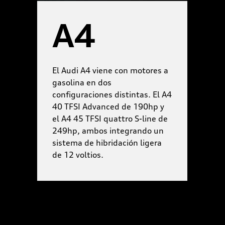
A4
y
El Audi A4 viene con motores a
E
Q8
gasolina en dos
c
 a
configuraciones distintas. El A4
c
y
40 TFSI Advanced de 190hp y
e
de
el A4 45 TFSI quattro S-line de
m
249hp, ambos integrando un
d
sistema de hibridación ligera
d
de 12 voltios.