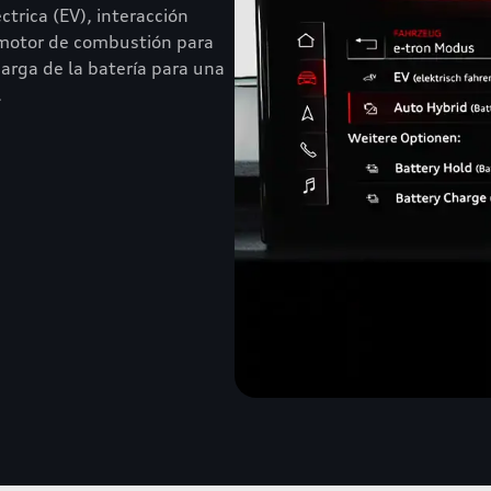
trica (EV), interacción
l motor de combustión para
rga de la batería para una
.