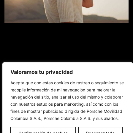
Modelos
Movilidad
Información
Servicio
COTIZADOR
Valoramos tu privacidad
Eléctrica
al
Cliente
Política de
Acepta que con estas cookies de rastreo o seguimiento se
Todos los
privacidad
Todos los
modelos
Política de
modelos
recopile información de mi navegación para mejorar la
Vehículos
Financiación
Datos
eléctricos
eléctricos
Servicio
Personales
Beneficios
Audi
Audi
navegación del sitio, analizar el uso del mismo y colaborar
Nuestro
Sostenibilidad
Modelos
sistema de
Carga
Audi Sport
con nuestros estudios para marketing, así como con los
denuncias
Términos y
Copyright
condiciones
fines de mostrar publicidad dirigida de Porsche Movilidad
Aviso de
privacidad
Colombia S.A.S., Porsche Colombia S.A.S. y sus aliados.