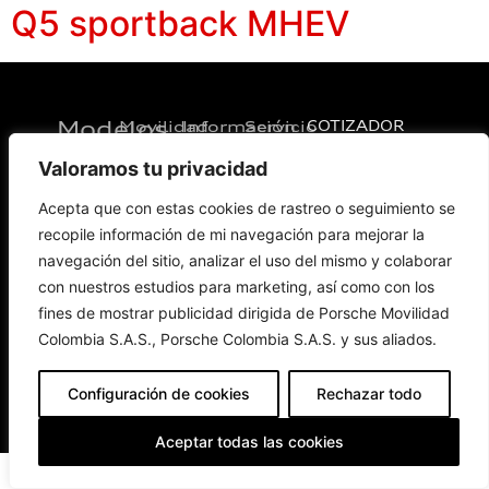
Q5 sportback MHEV
Modelos
Movilidad
Información
Servicio
COTIZADOR
Eléctrica
al
Cliente
Valoramos tu privacidad
Política de
Todos los
privacidad
Todos los
modelos
Política de
modelos
Vehículos
Financiación
Datos
Acepta que con estas cookies de rastreo o seguimiento se
eléctricos
eléctricos
Servicio
Personales
Beneficios
Audi
Audi
Nuestro
Sostenibilidad
recopile información de mi navegación para mejorar la
Modelos
sistema de
Carga
Audi Sport
denuncias
Términos y
navegación del sitio, analizar el uso del mismo y colaborar
Copyright
condiciones
Aviso de
con nuestros estudios para marketing, así como con los
privacidad
fines de mostrar publicidad dirigida de Porsche Movilidad
Colombia S.A.S., Porsche Colombia S.A.S. y sus aliados.
Configuración de cookies
Rechazar todo
2024. Audi Colombia. Todos los derechos reservados
Aceptar todas las cookies